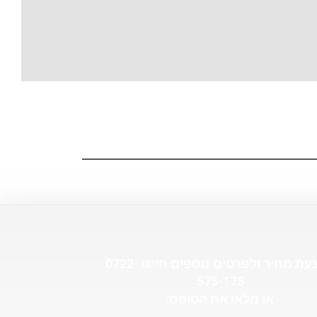
להצעת מחיר ולפרטים נוספים חייגו 0722-
575-175
או מלאו את הטופס: