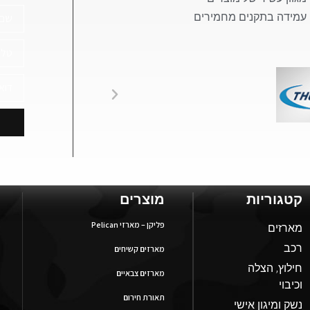
עמידה בתקנים מחמירים
קטגוריות
מוצרים
פליקן – מארזי Pelican
מארזים
רכב
מארזים קשיחים
חילוץ, הצלה
מארזים צבאיים
וכיבוי
תאורת חירום
נשק ומיגון אישי