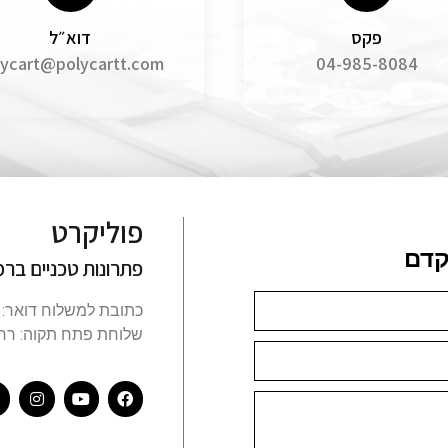
פקס
דוא״ל
lycart@polycartt.com
04-985-8084
פוליקרט
קדם
פתרונות טכניים ברמ
כתובת למשלוח דואר: ת.ד. 8, שלומי מיקו
שלוחת פתח תקוה:
רח' הר