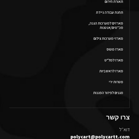
תאורת חירום
תחנת עבודה ניידת
מארזים למערכות הגנה,
מכ"מים/אנטנות
מארזי מערכות צילום
מארז מטוס
מארז למל"ט
מארז לראש ביות
מטרות ירי
מגנים לפיזור הפגנות
צרו קשר
דוא״ל
polycart@polycartt.com